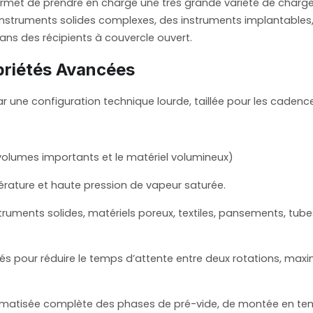
 permet de prendre en charge une très grande variété de charg
 instruments solides complexes, des instruments implantables
ns des récipients à couvercle ouvert.
priétés Avancées
ne configuration technique lourde, taillée pour les cadences
 volumes importants et le matériel volumineux)
ature et haute pression de vapeur saturée.
ruments solides, matériels poreux, textiles, pansements, tub
s pour réduire le temps d’attente entre deux rotations, maxim
atisée complète des phases de pré-vide, de montée en tempér