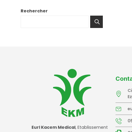
Rechercher
Cont
C
E
e
05
Eurl Kacem Medical
, Etablissement