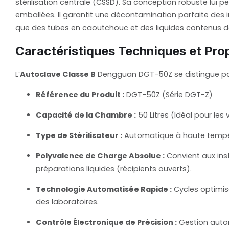
stérilisation centrale (CSSD). Sa conception robuste lui
emballées. Il garantit une décontamination parfaite des
que des tubes en caoutchouc et des liquides contenus da
Caractéristiques Techniques et Pro
L’
Autoclave Classe B
Dengguan DGT-50Z se distingue par u
Référence du Produit :
DGT-50Z (Série DGT-Z)
Capacité de la Chambre :
50 Litres (Idéal pour les
Type de Stérilisateur :
Automatique à haute tempér
Polyvalence de Charge Absolue :
Convient aux inst
préparations liquides (récipients ouverts).
Technologie Automatisée Rapide :
Cycles optimisé
des laboratoires.
Contrôle Électronique de Précision :
Gestion autom