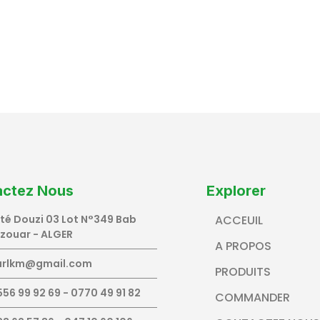
actez Nous
Explorer
ité Douzi 03 Lot N°349 Bab
ACCEUIL
zzouar - ALGER
A PROPOS
urlkm@gmail.com
PRODUITS
56 99 92 69 - 0770 49 91 82
COMMANDER